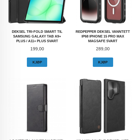
DEKSEL TRI-FOLD SMART TIL
REDPEPPER DEKSEL VANNTETT
SAMSUNG GALAXY TAB A9+
IP68 IPHONE 15 PRO MAX
PLUS / A11+ PLUS SVART
MAGSAFE SVART
Pris
Pris
199,00
289,00
KJØP
KJØP