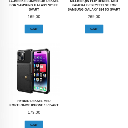
LC.IMEEKE LOMMEBOK DEKSEL
NILLKIN QIN FLIP DEKSEL MED
FOR SAMSUNG GALAXY S20 FE
KAMERA BESKYTTELSE FOR
SVART
SAMSUNG GALAXY S24 5G SVART
Pris
Pris
169,00
269,00
KJØP
KJØP
HYBRID DEKSEL MED
KORTLOMME IPHONE 15 SVART
Pris
179,00
KJØP