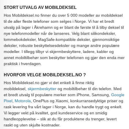
STORT UTVALG AV MOBILDEKSEL
Hos Mobildeksel.no finner du over 5 000 modeller av mobildeksel
til de aller fleste telefoner som selges i Norge. Vi har et bredt
utvalg på lager i Åkrehamn og er blant de første til å tilby deksel til
nye telefonmodeller når de lanseres. Velg blant silikondeksler,
lommebokdeksler, MagSafe-kompatible deksler, gjennomsiktige
deksler, robuste beskyttelsesdeksler og mange andre populære
modeller. I tillegg tilbyr vi skjermbeskyttere, ladere, kabler og
annet mobiltilbehør som beskytter telefonen og gjør den enda mer
praktisk i hverdagen.
HVORFOR VELGE MOBILDEKSEL.NO ?
Hos Mobildeksel.no gjør vi det enkelt å finne riktig
mobildeksel,
skjermbeskytter
og mobiltilbehør til din telefon. Med
et bredt utvalg til populære merker som iPhone, Samsung,
Google
Pixel
,
Motorola
, OnePlus og Xiaomi, konkurransedyktige priser og
rask levering fra vårt lager i Norge, kan du handle trygt og enkelt.
Vi legger vekt på kvalitet, god kundeservice og en smidig
handleopplevelse – slik at du får produktene du trenger, levert
raskt og uten skjulte kostnader.