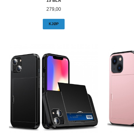
15 BLÅ
Pris
279,00
KJØP