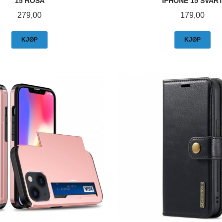
15 ROSA
IPHONE 15 SVAR
Pris
Pris
279,00
179,00
KJØP
KJØP