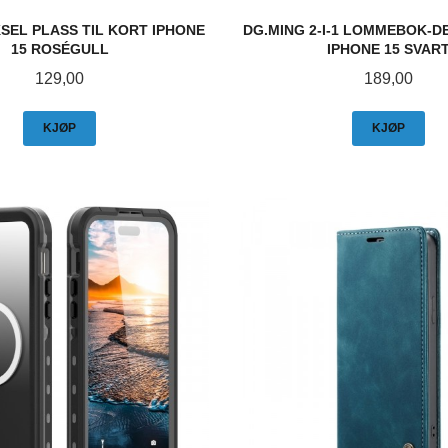
SEL PLASS TIL KORT IPHONE
DG.MING 2-I-1 LOMMEBOK-D
15 ROSÉGULL
IPHONE 15 SVAR
Pris
Pris
129,00
189,00
KJØP
KJØP