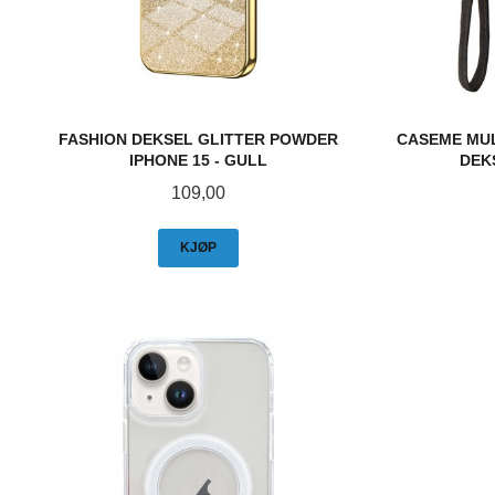
FASHION DEKSEL GLITTER POWDER
CASEME MU
IPHONE 15 - GULL
DEK
Pris
109,00
KJØP