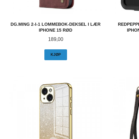
DG.MING 2-I-1 LOMMEBOK-DEKSEL I LÆR
REDPEPP
IPHONE 15 RØD
IPHO
Pris
189,00
KJØP