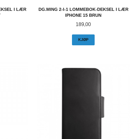
EKSEL I LÆR
DG.MING 2-I-1 LOMMEBOK-DEKSEL I LÆR
T
IPHONE 15 BRUN
Pris
189,00
KJØP