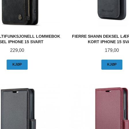
LTIFUNKSJONELL LOMMEBOK
FIERRE SHANN DEKSEL LÆR
SEL IPHONE 15 SVART
KORT IPHONE 15 SV
Pris
Pris
229,00
179,00
KJØP
KJØP