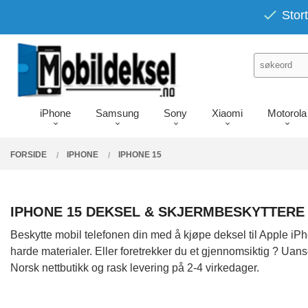
Gå
PRODUKTER
Stort
Lukk
til
innholdet
iPhone
Samsung
Sony
Xiaomi
Motorola
FORSIDE
IPHONE
IPHONE 15
IPHONE 15 DEKSEL & SKJERMBESKYTTERE
Beskytte mobil telefonen din med å kjøpe deksel til Apple iPh
harde materialer. Eller foretrekker du et gjennomsiktig ? Uans
Norsk nettbutikk og rask levering på 2-4 virkedager.