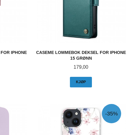
FOR IPHONE
CASEME LOMMEBOK DEKSEL FOR IPHONE
15 GRØNN
Pris
179,00
KJØP
-35%