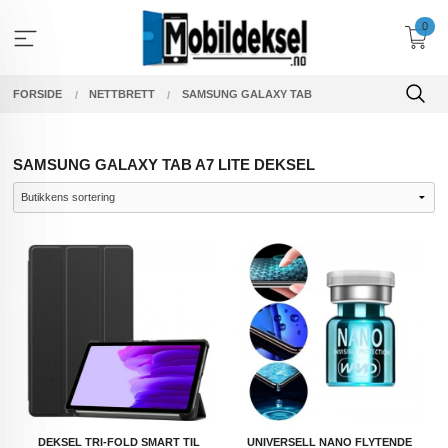
Gå
0
til
innholdet
FORSIDE
NETTBRETT
SAMSUNG GALAXY TAB
SAMSUNG GALAXY TAB A7 LITE DEKSEL
DEKSEL TRI-FOLD SMART TIL
UNIVERSELL NANO FLYTENDE