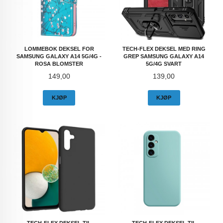
LOMMEBOK DEKSEL FOR
TECH-FLEX DEKSEL MED RING
SAMSUNG GALAXY A14 5G/4G -
GREP SAMSUNG GALAXY A14
ROSA BLOMSTER
5G/4G SVART
Pris
Pris
149,00
139,00
KJØP
KJØP