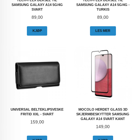
TECH-FLEX DEKSEL TIL
TECH-FLEX DEKSEL TIL
SAMSUNG GALAXY A14 5G/4G
SAMSUNG GALAXY A14 5G/4G -
SVART
TURKIS
Pris
Pris
89,00
89,00
KJØP
LES MER
UNIVERSAL BELTEKLIPSVESKE
MOCOLO HERDET GLASS 3D
FRITID XXL - SVART
SKJERMBESKYTTER SAMSUNG
GALAXY A14 SVART KANT
Pris
159,00
Pris
149,00