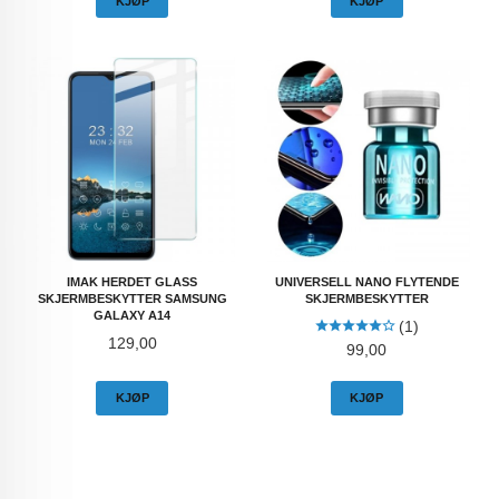
KJØP
KJØP
IMAK HERDET GLASS
UNIVERSELL NANO FLYTENDE
SKJERMBESKYTTER SAMSUNG
SKJERMBESKYTTER
GALAXY A14
(1)
Pris
129,00
Pris
99,00
KJØP
KJØP