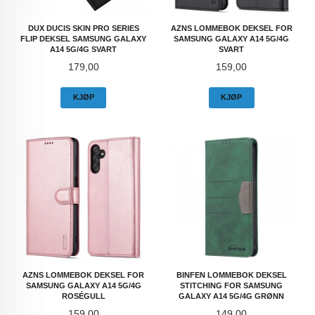
DUX DUCIS SKIN PRO SERIES
AZNS LOMMEBOK DEKSEL FOR
FLIP DEKSEL SAMSUNG GALAXY
SAMSUNG GALAXY A14 5G/4G
A14 5G/4G SVART
SVART
Pris
Pris
179,00
159,00
KJØP
KJØP
AZNS LOMMEBOK DEKSEL FOR
BINFEN LOMMEBOK DEKSEL
SAMSUNG GALAXY A14 5G/4G
STITCHING FOR SAMSUNG
ROSÉGULL
GALAXY A14 5G/4G GRØNN
Pris
Pris
159,00
149,00