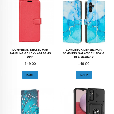
LOMMEBOK DEKSEL FOR
LOMMEBOK DEKSEL FOR
SAMSUNG GALAXY A14 5G/4G
SAMSUNG GALAXY A14 5G/4G
RØD
BLÅ MARMOR
Pris
Pris
149,00
149,00
KJØP
KJØP