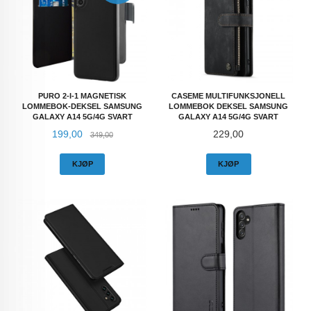
PURO 2-I-1 MAGNETISK
CASEME MULTIFUNKSJONELL
LOMMEBOK-DEKSEL SAMSUNG
LOMMEBOK DEKSEL SAMSUNG
GALAXY A14 5G/4G SVART
GALAXY A14 5G/4G SVART
Tilbud
Rabatt
Pris
199,00
229,00
349,00
KJØP
KJØP