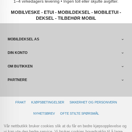
1–4 virkedagers levering • Ingen toll eller skjulte avgifter.
MOBILVESKE - ETUI - MOBILDEKSEL - MOBILETUI -
DEKSEL - TILBEHØR MOBIL
MOBILDEKSEL AS
DIN KONTO
OM BUTIKKEN
PARTNERE
FRAKT
KJØPSBETINGELSER
SIKKERHET OG PERSONVERN
NYHETSBREV
OFTE STILTE SPØRSMÅL
Vår nettbutikk bruker cookies slik at du får en bedre kjøpsopplevelse og
vi kan yte deg bedre service. Vi bruker cookies hovedsaklig til å lagre