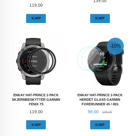
Pris
139,00
Pris
119,00
KJØP
KJØP
-10%
ENKAY HAT-PRINCE 2-PACK
ENKAY HAT-PRINCE 2-PACK
SKJERMBESKYTTER GARMIN
HERDET GLASS GARMIN
FENIX 7S
FORERUNNER 45 / 45S
Pris
Tilbud
Rabatt
119,00
99,00
109,00
KJØP
KJØP