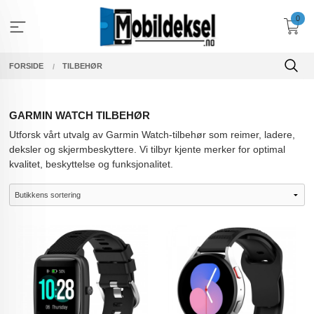
Gå
0
til
innholdet
FORSIDE
TILBEHØR
GARMIN WATCH TILBEHØR
Utforsk vårt utvalg av Garmin Watch-tilbehør som reimer, ladere,
deksler og skjermbeskyttere. Vi tilbyr kjente merker for optimal
kvalitet, beskyttelse og funksjonalitet.