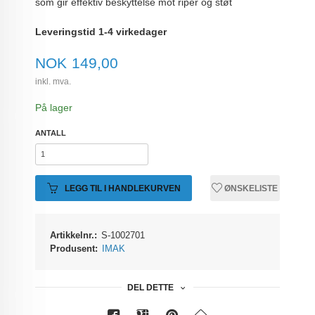
som gir effektiv beskyttelse mot riper og støt
Leveringstid 1-4 virkedager
Pris
NOK
149,00
inkl. mva.
På lager
ANTALL
LEGG TIL I HANDLEKURVEN
ØNSKELISTE
Artikkelnr.:
S-1002701
Produsent:
IMAK
DEL DETTE