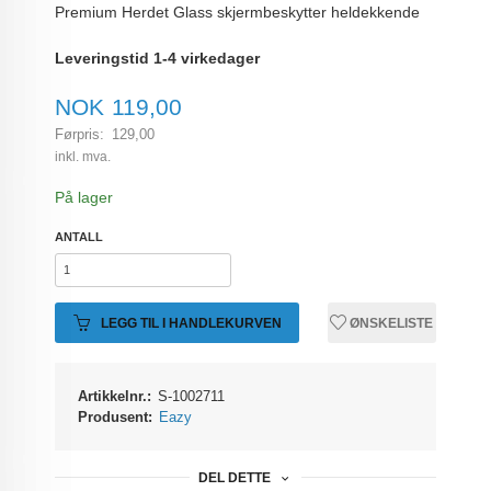
Premium Herdet Glass skjermbeskytter heldekkende
Leveringstid 1-4 virkedager
Tilbud
NOK
119,00
Førpris:
129,00
Rabatt
inkl. mva.
På lager
ANTALL
LEGG TIL I HANDLEKURVEN
ØNSKELISTE
Artikkelnr.:
S-1002711
Produsent:
Eazy
DEL DETTE