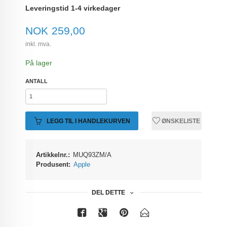
Leveringstid 1-4 virkedager
Pris
NOK
259,00
inkl. mva.
På lager
ANTALL
LEGG TIL I HANDLEKURVEN
ØNSKELISTE
Artikkelnr.:
MUQ93ZM/A
Produsent:
Apple
DEL DETTE