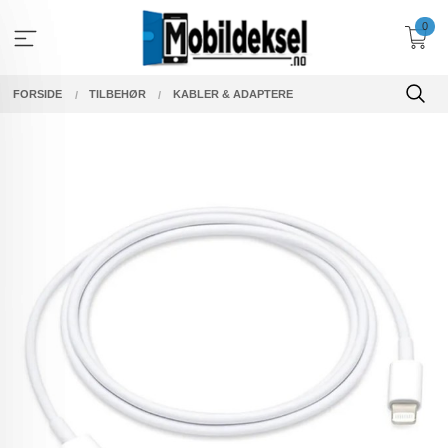
Gå
0
til
innholdet
FORSIDE
TILBEHØR
KABLER & ADAPTERE