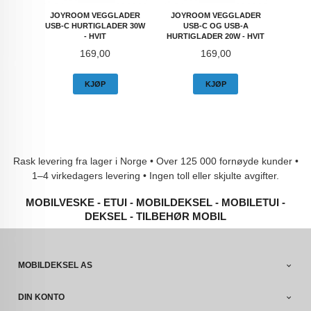
JOYROOM VEGGLADER
JOYROOM VEGGLADER
USB-C HURTIGLADER 30W
USB-C OG USB-A
- HVIT
HURTIGLADER 20W - HVIT
Pris
Pris
169,00
169,00
KJØP
KJØP
Rask levering fra lager i Norge • Over 125 000 fornøyde kunder •
1–4 virkedagers levering • Ingen toll eller skjulte avgifter.
MOBILVESKE - ETUI - MOBILDEKSEL - MOBILETUI -
DEKSEL - TILBEHØR MOBIL
MOBILDEKSEL AS
DIN KONTO