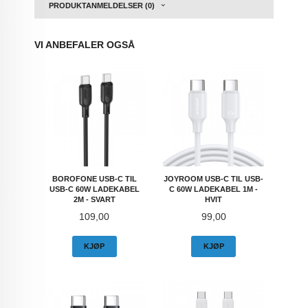
PRODUKTANMELDELSER (0)
VI ANBEFALER OGSÅ
BOROFONE USB-C TIL
JOYROOM USB-C TIL USB-
USB-C 60W LADEKABEL
C 60W LADEKABEL 1M -
2M - SVART
HVIT
Pris
Pris
109,00
99,00
KJØP
KJØP