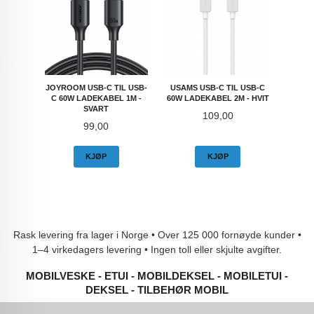
JOYROOM USB-C TIL USB-
USAMS USB-C TIL USB-C
C 60W LADEKABEL 1M -
60W LADEKABEL 2M - HVIT
SVART
Pris
109,00
Pris
99,00
KJØP
KJØP
Rask levering fra lager i Norge • Over 125 000 fornøyde kunder •
1–4 virkedagers levering • Ingen toll eller skjulte avgifter.
MOBILVESKE - ETUI - MOBILDEKSEL - MOBILETUI -
DEKSEL - TILBEHØR MOBIL