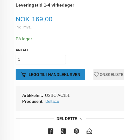
Leveringstid 1-4 virkedager
Pris
NOK
169,00
inkl. mva.
På lager
ANTALL
LEGG TIL I HANDLEKURVEN
ØNSKELISTE
Artikkelnr.:
USBC-AC151
Produsent:
Deltaco
DEL DETTE