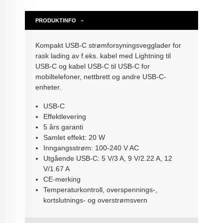
PRODUKTINFO
Kompakt USB-C strømforsyningsvegglader for
rask lading av f.eks. kabel med Lightning til
USB-C og kabel USB-C til USB-C for
mobiltelefoner, nettbrett og andre USB-C-
enheter.
USB-C
Effektlevering
5 års garanti
Samlet effekt: 20 W
Inngangsstrøm: 100-240 V AC
Utgående USB-C: 5 V/3 A, 9 V/2.22 A, 12
V/1.67 A
CE-merking
Temperaturkontroll, overspennings-,
kortslutnings- og overstrømsvern