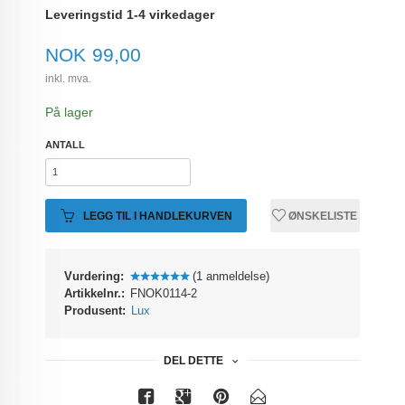
Leveringstid 1-4 virkedager
Pris
NOK
99,00
inkl. mva.
På lager
ANTALL
LEGG TIL I HANDLEKURVEN
ØNSKELISTE
Vurdering:
(1 anmeldelse)
Artikkelnr.:
FNOK0114-2
Produsent:
Lux
DEL DETTE