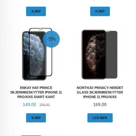
KJØP
KJØP
-5%
ENKAY HAT-PRINCE
NORTHJO PRIVACY HERDET
SKJERMBESKYTTER IPHONE 11
GLASS SKJERMBESKYTTER
PRO/X/XS SVART KANT
IPHONE 11 PRO/X/XS
Tilbud
Rabatt
Pris
149,00
169,00
159,00
KJØP
LES MER