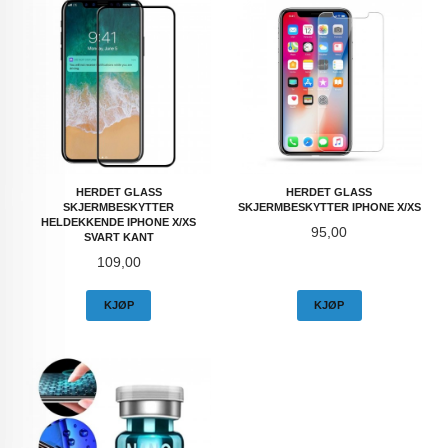
HERDET GLASS
HERDET GLASS
SKJERMBESKYTTER
SKJERMBESKYTTER IPHONE X/XS
HELDEKKENDE IPHONE X/XS
Pris
95,00
SVART KANT
Pris
109,00
KJØP
KJØP