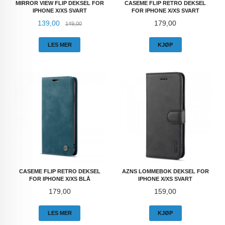
MIRROR VIEW FLIP DEKSEL FOR
CASEME FLIP RETRO DEKSEL
IPHONE X/XS SVART
FOR IPHONE X/XS SVART
Tilbud
Rabatt
Pris
139,00
179,00
149,00
LES MER
KJØP
CASEME FLIP RETRO DEKSEL
AZNS LOMMEBOK DEKSEL FOR
FOR IPHONE X/XS BLÅ
IPHONE X/XS SVART
Pris
Pris
179,00
159,00
LES MER
KJØP