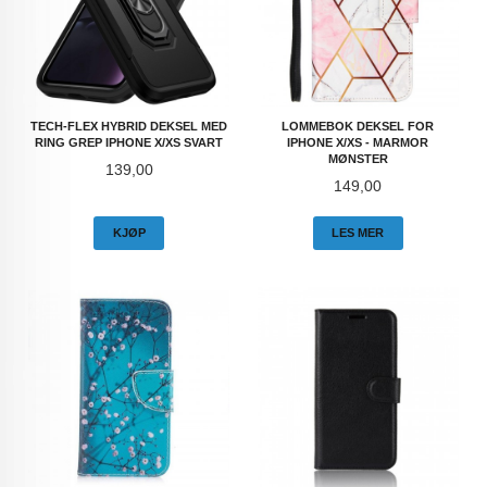
TECH-FLEX HYBRID DEKSEL MED
LOMMEBOK DEKSEL FOR
RING GREP IPHONE X/XS SVART
IPHONE X/XS - MARMOR
MØNSTER
Pris
139,00
Pris
149,00
KJØP
LES MER