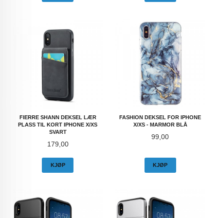
FIERRE SHANN DEKSEL LÆR
FASHION DEKSEL FOR IPHONE
PLASS TIL KORT IPHONE X/XS
X/XS - MARMOR BLÅ
SVART
Pris
99,00
Pris
179,00
KJØP
KJØP