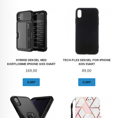
HYBRID DEKSEL MED
TECH-FLEX DEKSEL FOR IPHONE
KORTLOMME IPHONE X/XS SVART
X/XS SVART
Pris
Pris
169,00
89,00
KJØP
KJØP