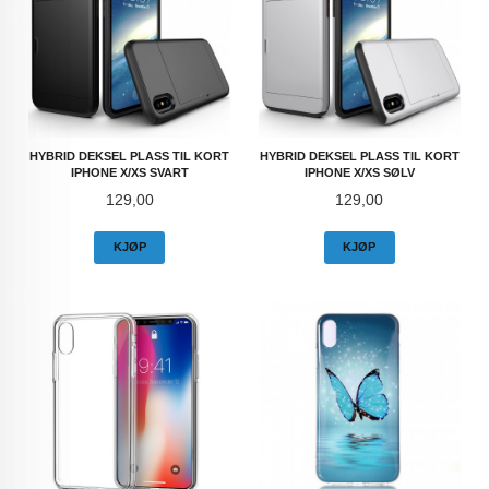
HYBRID DEKSEL PLASS TIL KORT
HYBRID DEKSEL PLASS TIL KORT
IPHONE X/XS SVART
IPHONE X/XS SØLV
Pris
Pris
129,00
129,00
KJØP
KJØP