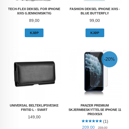
TECH-FLEX DEKSEL FOR IPHONE
FASHION DEKSEL IPHONE X/XS -
X/XS GJENNOMSIKTIG
BLUE BUTTERFLY
Pris
Pris
89,00
99,00
KJØP
KJØP
-20%
UNIVERSAL BELTEKLIPSVESKE
PANZER PREMIUM
FRITID L - SVART
SKJERMBESKYTTELSE IPHONE 11
PRO/XS/X
Pris
149,00
(1)
Tilbud
Rabatt
209,00
259,00