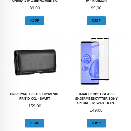
XPERIA 1 IV GJENNOMSIKTIG
IV - MARMOR
Pris
Pris
89,00
99,00
KJØP
KJØP
UNIVERSAL BELTEKLIPSVESKE
IMAK HERDET GLASS
FRITID XXL - SVART
SKJERMBESKYTTER SONY
XPERIA 1 IV SVART KANT
Pris
159,00
Pris
149,00
KJØP
KJØP