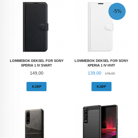
-5%
LOMMEBOK DEKSEL FOR SONY
LOMMEBOK DEKSEL FOR SONY
XPERIA 1 IV SVART
XPERIA 1 IV HVIT
Pris
Tilbud
Rabatt
149,00
139,00
149,00
KJØP
KJØP