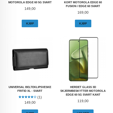
MOTOROLA EDGE 60 5G SVART
KORT MOTOROLA EDGE 60
FUSION / EDGE 60 SVART
Pris
149,00
Pris
169,00
KJØP
KJØP
UNIVERSAL BELTEKLIPSVESKE
HERDET GLASS 3D
FRITID XL - SVART
SKJERMBESKYTTER MOTOROLA
EDGE 60 5G SVART KANT
(1)
Pris
119,00
Pris
149,00