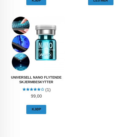
KJØP
LES MER
UNIVERSELL NANO FLYTENDE
SKJERMBESKYTTER
(1)
Pris
99,00
KJØP