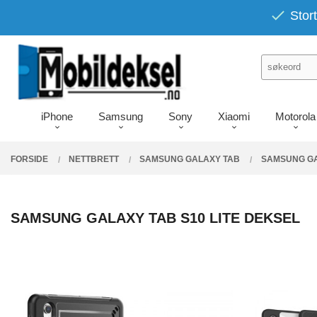
Gå
PRODUKTER
Stort
Lukk
til
innholdet
iPhone
Samsung
Sony
Xiaomi
Motorola
FORSIDE
NETTBRETT
SAMSUNG GALAXY TAB
SAMSUNG GA
SAMSUNG GALAXY TAB S10 LITE DEKSEL