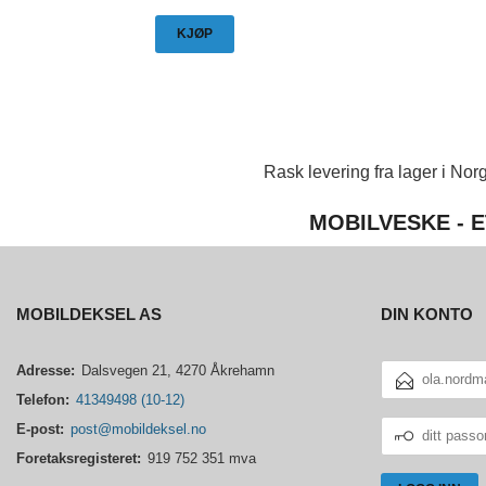
KJØP
Rask levering fra lager i Norg
MOBILVESKE - E
MOBILDEKSEL AS
DIN KONTO
E-
Adresse:
Dalsvegen 21, 4270 Åkrehamn
POSTADRESSE
Telefon:
41349498 (10-12)
DITT
E-post:
post@mobildeksel.no
PASSORD
Foretaksregisteret:
919 752 351 mva