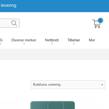
levering
0
LG
Diverse merker
Nettbrett
Tilbehør
Mer