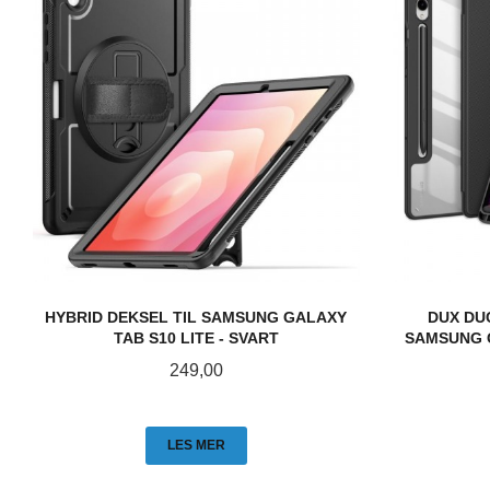
HYBRID DEKSEL TIL SAMSUNG GALAXY
DUX DU
TAB S10 LITE - SVART
SAMSUNG G
Pris
249,00
LES MER