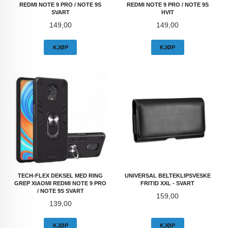
REDMI NOTE 9 PRO / NOTE 9S
REDMI NOTE 9 PRO / NOTE 9S
SVART
HVIT
Pris
Pris
149,00
149,00
KJØP
KJØP
TECH-FLEX DEKSEL MED RING
UNIVERSAL BELTEKLIPSVESKE
GREP XIAOMI REDMI NOTE 9 PRO
FRITID XXL - SVART
/ NOTE 9S SVART
Pris
159,00
Pris
139,00
KJØP
KJØP