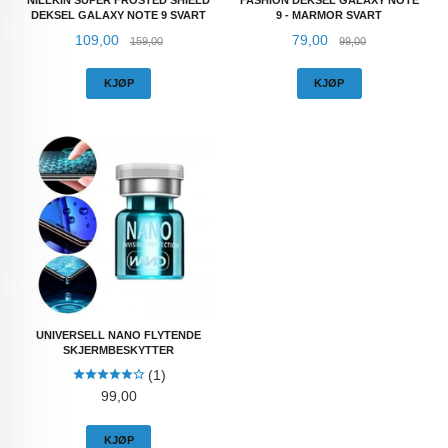
DEKSEL GALAXY NOTE 9 SVART
9 - MARMOR SVART
Tilbud
Rabatt
Tilbud
Rabatt
109,00
79,00
159,00
99,00
KJØP
KJØP
UNIVERSELL NANO FLYTENDE
SKJERMBESKYTTER
(1)
Pris
99,00
KJØP