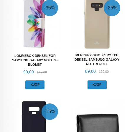
-35%
-25%
MERCURY GOOSPERY TPU
LOMMEBOK DEKSEL FOR
DEKSEL SAMSUNG GALAXY
SAMSUNG GALAXY NOTE 9 -
NOTE 9 GULL
BLOMST
Tilbud
Rabatt
89,00
Tilbud
Rabatt
99,00
119,00
149,00
KJØP
KJØP
-15%