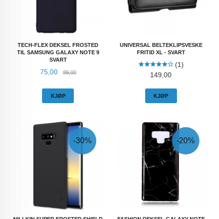
TECH-FLEX DEKSEL FROSTED
UNIVERSAL BELTEKLIPSVESKE
TIL SAMSUNG GALAXY NOTE 9
FRITID XL - SVART
SVART
(1)
Tilbud
Rabatt
75,00
89,00
Pris
149,00
KJØP
KJØP
-30%
-20%
NILLKIN SUPER FROSTED SHIELD
FASHION DEKSEL GALAXY NOTE