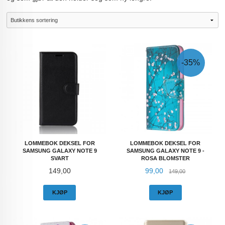
-35%
LOMMEBOK DEKSEL FOR
LOMMEBOK DEKSEL FOR
SAMSUNG GALAXY NOTE 9
SAMSUNG GALAXY NOTE 9 -
SVART
ROSA BLOMSTER
Pris
Tilbud
Rabatt
149,00
99,00
149,00
KJØP
KJØP