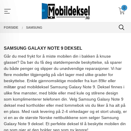
Gå
0
til
innholdet
FORSIDE
SAMSUNG
SAMSUNG GALAXY NOTE 9 DEKSEL
Går du med frykt for å miste mobilen din i bakken å knuse
glasset? Da bør du få deg støtdempende beskyttelse, så sparer
du både penger og slipper du unødvendige reparasjoner. Vi har
flere modeller tilgjengelig på vårt lager med ulike grader for
beskyttelse. Enkle gjennomsiktige modeller fra kun 89kr eller
militær grad mobildeksel Samsung Galaxy Note 9. Deksel finnes i
ulike fine mønster, med bilde eller med kule og stilrene design
som komplimenterer telefonen din. Velg Samsung Galaxy Note 9
deksel med kortholder eller med lommebok vis du liker å ha alt på
en plass. Med rask levering på 2-4 virkedager og et stort utvalg, er
vi en av de største Norske nettbutikkene som selger Samsung
Galaxy Note 9 deksel. Et perfekte deksel til å beskytte mobilen din
og som gjør at den holder seg som ny lengre!