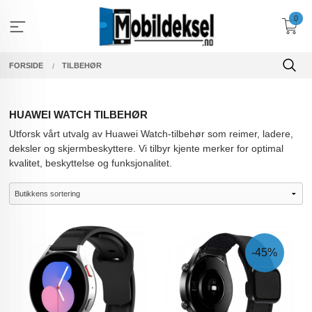
Gå
0
til
innholdet
FORSIDE
TILBEHØR
HUAWEI WATCH TILBEHØR
Utforsk vårt utvalg av Huawei Watch-tilbehør som reimer, ladere,
deksler og skjermbeskyttere. Vi tilbyr kjente merker for optimal
kvalitet, beskyttelse og funksjonalitet.
-45%