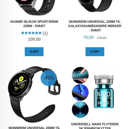
HUAWEI SILIKON SPORTSREIM
SKINNREIM UNIVERSAL 22MM TIL
22MM - SVART
GALAXY/HUAWEI/ANDRE MERKER
- SVART
(1)
Tilbud
Rabatt
79,00
149,00
Pris
109,00
KJØP
KJØP
-45%
UNIVERSELL NANO FLYTENDE
SKINNREIM UNIVERSAL 20MM TIL
SKJERMBESKYTTER