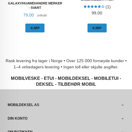
GALAXY/HUAWEI/ANDRE MERKER
(1)
- SVART
Pris
99,00
Tilbud
Rabatt
79,00
149,00
KJØP
KJØP
Rask levering fra lager i Norge • Over 125 000 fornøyde kunder •
1–4 virkedagers levering • Ingen toll eller skjulte avgifter.
MOBILVESKE - ETUI - MOBILDEKSEL - MOBILETUI -
DEKSEL - TILBEHØR MOBIL
MOBILDEKSEL AS
DIN KONTO