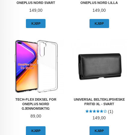
ONEPLUS NORD SVART
ONEPLUS NORD LILLA
Pris
Pris
149,00
149,00
KJØP
KJØP
TECH-FLEX DEKSEL FOR
UNIVERSAL BELTEKLIPSVESKE
ONEPLUS NORD
FRITID XL - SVART
GJENNOMSIKTIG
(1)
Pris
89,00
Pris
149,00
KJØP
KJØP