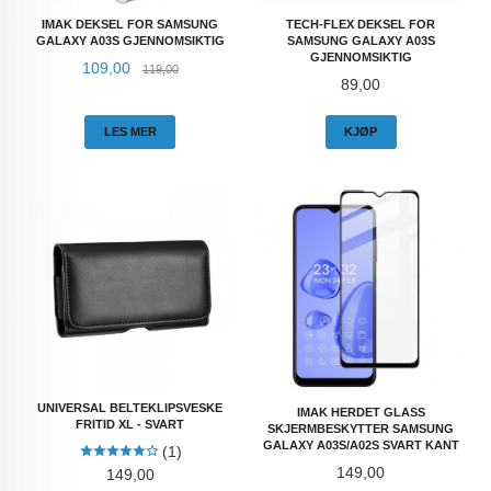
IMAK DEKSEL FOR SAMSUNG
TECH-FLEX DEKSEL FOR
GALAXY A03S GJENNOMSIKTIG
SAMSUNG GALAXY A03S
GJENNOMSIKTIG
Tilbud
Rabatt
109,00
119,00
Pris
89,00
LES MER
KJØP
UNIVERSAL BELTEKLIPSVESKE
IMAK HERDET GLASS
FRITID XL - SVART
SKJERMBESKYTTER SAMSUNG
GALAXY A03S/A02S SVART KANT
(1)
Pris
149,00
Pris
149,00