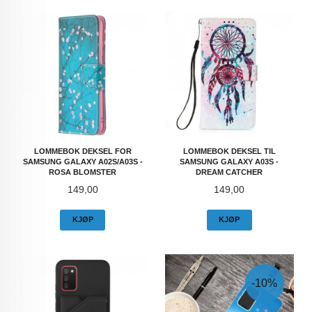
LOMMEBOK DEKSEL FOR
LOMMEBOK DEKSEL TIL
SAMSUNG GALAXY A02S/A03S -
SAMSUNG GALAXY A03S -
ROSA BLOMSTER
DREAM CATCHER
Pris
Pris
149,00
149,00
KJØP
KJØP
-10%