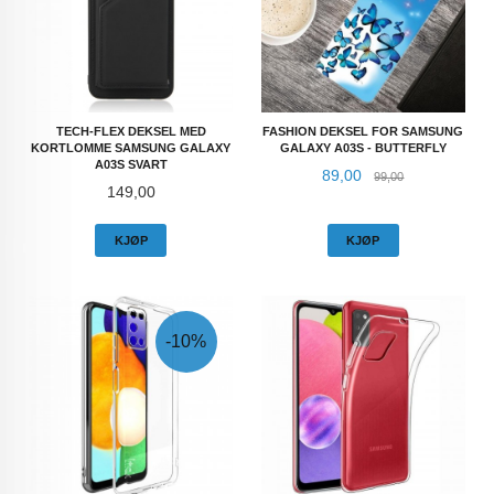
TECH-FLEX DEKSEL MED
FASHION DEKSEL FOR SAMSUNG
KORTLOMME SAMSUNG GALAXY
GALAXY A03S - BUTTERFLY
A03S SVART
Tilbud
Rabatt
89,00
99,00
Pris
149,00
KJØP
KJØP
-10%