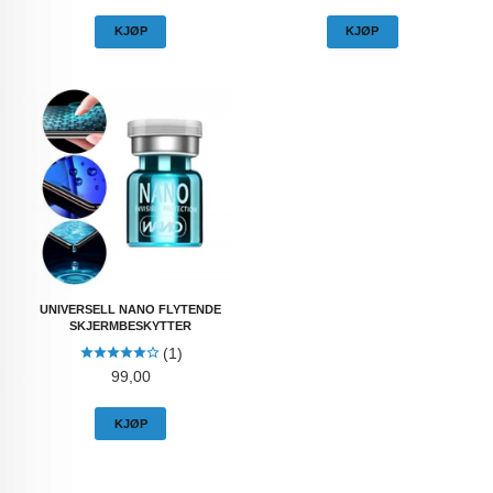
KJØP
KJØP
UNIVERSELL NANO FLYTENDE
SKJERMBESKYTTER
(1)
Pris
99,00
KJØP