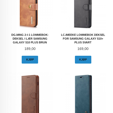
DG.MING 2-I-1 LOMMEBOK-
LC.IMEEKE LOMMEBOK DEKSEL
DEKSEL I LÆR SAMSUNG
FOR SAMSUNG GALAXY S10+
GALAXY S10 PLUS BRUN
PLUS SVART
Pris
Pris
189,00
169,00
KJØP
KJØP