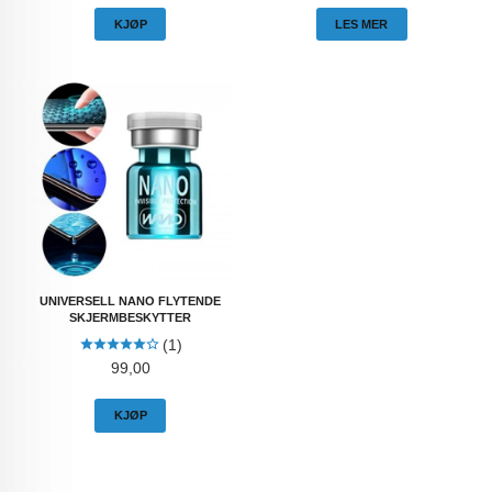
KJØP
LES MER
UNIVERSELL NANO FLYTENDE
SKJERMBESKYTTER
(1)
Pris
99,00
KJØP