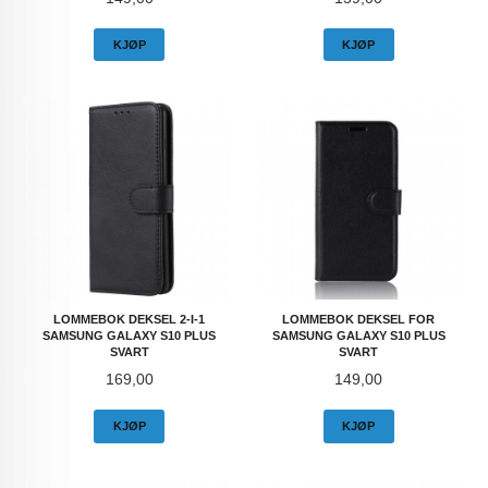
KJØP
KJØP
LOMMEBOK DEKSEL 2-I-1
LOMMEBOK DEKSEL FOR
SAMSUNG GALAXY S10 PLUS
SAMSUNG GALAXY S10 PLUS
SVART
SVART
Pris
Pris
169,00
149,00
KJØP
KJØP