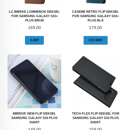
LC.IMEEKE LOMMEBOK DEKSEL
CASEME RETRO FLIP DEKSEL
FOR SAMSUNG GALAXY S10+
FOR SAMSUNG GALAXY S10+
PLUS BRUN
PLUS BLÅ
Pris
Pris
169,00
179,00
KJØP
LES MER
MIRROR VIEW FLIP DEKSEL
TECH-FLEX FLIP DEKSEL FOR
SAMSUNG GALAXY S10 PLUS
SAMSUNG GALAXY S10 PLUS
SVART
SVART
Pris
Pris
149,00
159,00