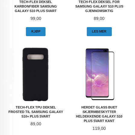
TECH-FLEX DEKSEL
TECH-FLEX DEKSEL FOR
KARBONFIBER SAMSUNG
SAMSUNG GALAXY S10 PLUS
GALAXY S10 PLUS SVART
GJENNOMSIKTIG
Pris
Pris
99,00
89,00
KJØP
LES MER
TECH-FLEX TPU DEKSEL
HERDET GLASS BUET
FROSTED TIL SAMSUNG GALAXY
SKJERMBESKYTTER
S10+ PLUS SVART
HELDEKKENDE GALAXY S10
PLUS SVART KANT
Pris
89,00
Pris
119,00