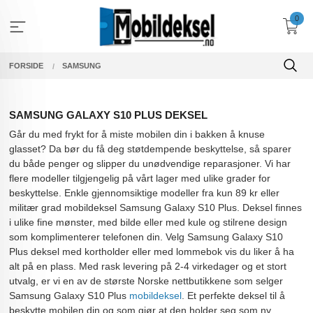
Gå
0
til
innholdet
FORSIDE
SAMSUNG
SAMSUNG GALAXY S10 PLUS DEKSEL
Går du med frykt for å miste mobilen din i bakken å knuse
glasset? Da bør du få deg støtdempende beskyttelse, så sparer
du både penger og slipper du unødvendige reparasjoner. Vi har
flere modeller tilgjengelig på vårt lager med ulike grader for
beskyttelse. Enkle gjennomsiktige modeller fra kun 89 kr eller
militær grad mobildeksel Samsung Galaxy S10 Plus. Deksel finnes
i ulike fine mønster, med bilde eller med kule og stilrene design
som komplimenterer telefonen din. Velg Samsung Galaxy S10
Plus deksel med kortholder eller med lommebok vis du liker å ha
alt på en plass. Med rask levering på 2-4 virkedager og et stort
utvalg, er vi en av de største Norske nettbutikkene som selger
Samsung Galaxy S10 Plus
mobildeksel
. Et perfekte deksel til å
beskytte mobilen din og som gjør at den holder seg som ny