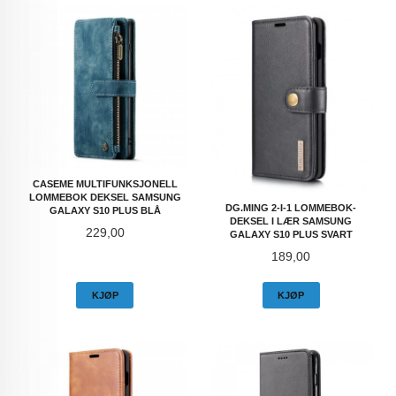
CASEME MULTIFUNKSJONELL
LOMMEBOK DEKSEL SAMSUNG
DG.MING 2-I-1 LOMMEBOK-
GALAXY S10 PLUS BLÅ
DEKSEL I LÆR SAMSUNG
Pris
229,00
GALAXY S10 PLUS SVART
Pris
189,00
KJØP
KJØP