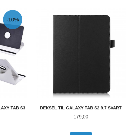
-10%
AXY TAB S3
DEKSEL TIL GALAXY TAB S2 9.7 SVART
Pris
179,00
abatt