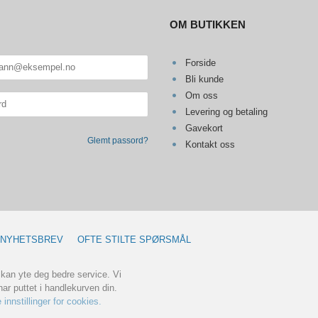
OM BUTIKKEN
Forside
Bli kunde
Om oss
Levering og betaling
Gavekort
Glemt passord?
Kontakt oss
NYHETSBREV
OFTE STILTE SPØRSMÅL
 kan yte deg bedre service. Vi
ar puttet i handlekurven din.
 innstillinger for cookies.