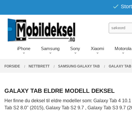
Gå
PRODUKTER
Stort
Lukk
til
innholdet
iPhone
Samsung
Sony
Xiaomi
Motorola
FORSIDE
NETTBRETT
SAMSUNG GALAXY TAB
GALAXY TAB
GALAXY TAB ELDRE MODELL DEKSEL
Her finne du deksel til eldre modeller som: Galaxy Tab 4 10.1
Tab S2 8.0" (2015), Galaxy Tab S2 9.7 , Galaxy Tab S3 9.7 (