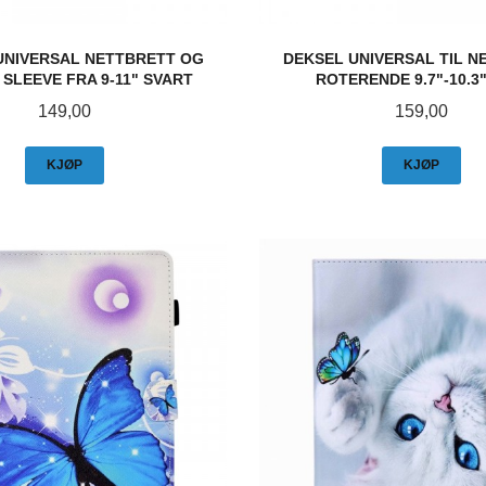
UNIVERSAL NETTBRETT OG
DEKSEL UNIVERSAL TIL N
SLEEVE FRA 9-11" SVART
ROTERENDE 9.7"-10.3"
Pris
Pris
149,00
159,00
KJØP
KJØP