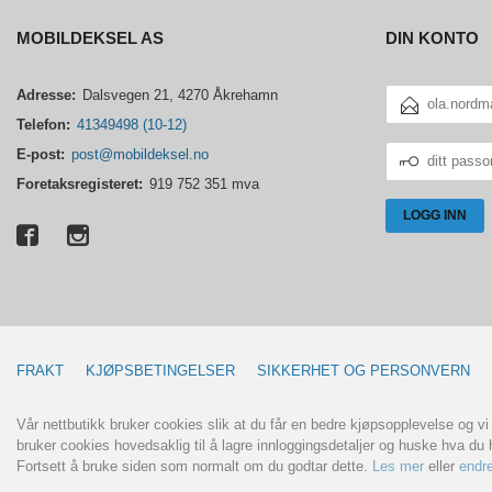
MOBILDEKSEL AS
DIN KONTO
E-
Adresse:
Dalsvegen 21, 4270 Åkrehamn
POSTADRESSE
Telefon:
41349498 (10-12)
DITT
E-post:
post@mobildeksel.no
PASSORD
Foretaksregisteret:
919 752 351 mva
FRAKT
KJØPSBETINGELSER
SIKKERHET OG PERSONVERN
Vår nettbutikk bruker cookies slik at du får en bedre kjøpsopplevelse og vi
bruker cookies hovedsaklig til å lagre innloggingsdetaljer og huske hva du h
Fortsett å bruke siden som normalt om du godtar dette.
Les mer
eller
endre