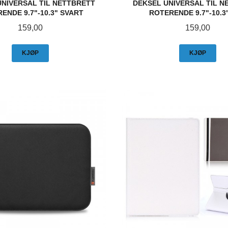
UNIVERSAL TIL NETTBRETT
DEKSEL UNIVERSAL TIL N
ENDE 9.7"-10.3" SVART
ROTERENDE 9.7"-10.3
Pris
Pris
159,00
159,00
KJØP
KJØP