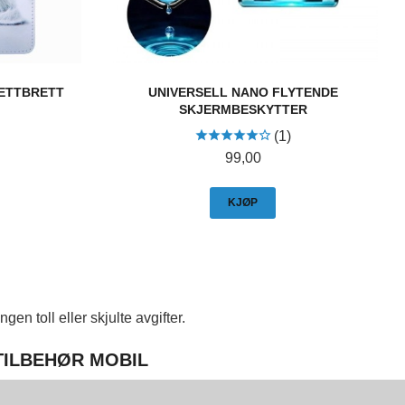
NETTBRETT
UNIVERSELL NANO FLYTENDE
SKJERMBESKYTTER
(1)
Pris
99,00
KJØP
en toll eller skjulte avgifter.
 TILBEHØR MOBIL