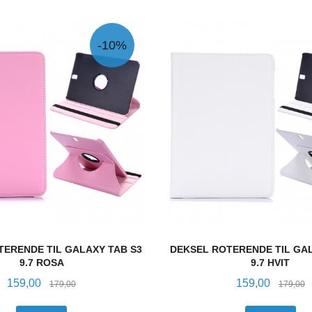
-10%
TERENDE TIL GALAXY TAB S3
DEKSEL ROTERENDE TIL GAL
9.7 ROSA
9.7 HVIT
Tilbud
Rabatt
Tilbud
R
159,00
159,00
179,00
179,00