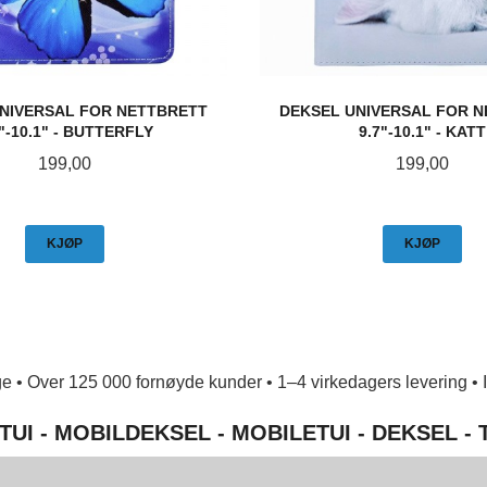
NIVERSAL FOR NETTBRETT
DEKSEL UNIVERSAL FOR 
7"-10.1" - BUTTERFLY
9.7"-10.1" - KATT
Pris
Pris
199,00
199,00
KJØP
KJØP
e • Over 125 000 fornøyde kunder • 1–4 virkedagers levering • Ing
TUI - MOBILDEKSEL - MOBILETUI - DEKSEL -