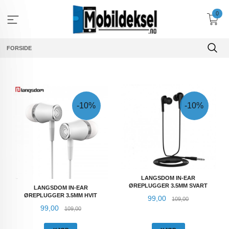
Gå
0
til
innholdet
FORSIDE
-10%
-10%
LANGSDOM IN-EAR
ØREPLUGGER 3.5MM SVART
LANGSDOM IN-EAR
ØREPLUGGER 3.5MM HVIT
Tilbud
Rabatt
99,00
109,00
Tilbud
Rabatt
99,00
109,00