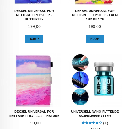
DEKSEL UNIVERSAL FOR
DEKSEL UNIVERSAL FOR
NETTBRETT 9.7"-10.1" -
NETTBRETT 9.7"-10.1" - PALM
BUTTERFLY
AND BEACH
Pris
Pris
199,00
199,00
KJØP
KJØP
DEKSEL UNIVERSAL FOR
UNIVERSELL NANO FLYTENDE
NETTBRETT 9.7"-10.1" - NATURE
SKJERMBESKYTTER
Pris
199,00
(1)
Pris