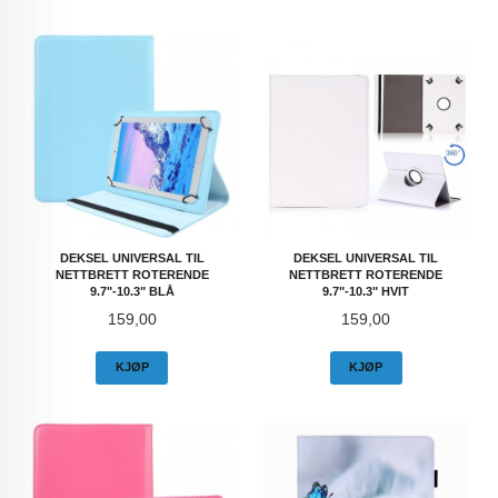
DEKSEL UNIVERSAL TIL
DEKSEL UNIVERSAL TIL
NETTBRETT ROTERENDE
NETTBRETT ROTERENDE
9.7"-10.3" BLÅ
9.7"-10.3" HVIT
Pris
Pris
159,00
159,00
KJØP
KJØP