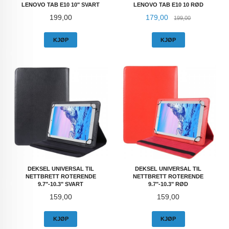
LENOVO TAB E10 10" SVART
LENOVO TAB E10 10 RØD
Pris
Tilbud
Rabatt
199,00
179,00
199,00
KJØP
KJØP
DEKSEL UNIVERSAL TIL
DEKSEL UNIVERSAL TIL
NETTBRETT ROTERENDE
NETTBRETT ROTERENDE
9.7"-10.3" SVART
9.7"-10.3" RØD
Pris
Pris
159,00
159,00
KJØP
KJØP