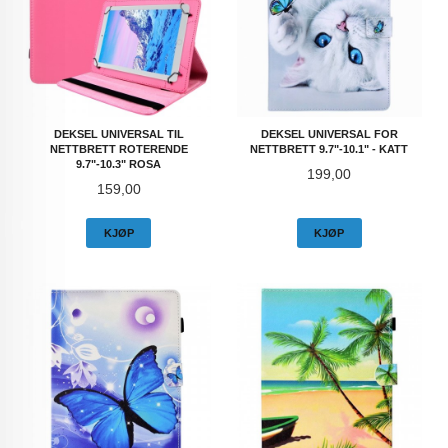
DEKSEL UNIVERSAL TIL
DEKSEL UNIVERSAL FOR
NETTBRETT ROTERENDE
NETTBRETT 9.7"-10.1" - KATT
9.7"-10.3" ROSA
Pris
199,00
Pris
159,00
KJØP
KJØP