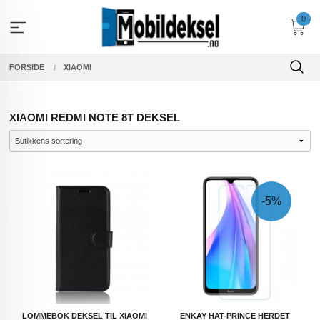
Gå
0
til
innholdet
FORSIDE
XIAOMI
XIAOMI REDMI NOTE 8T DEKSEL
-5%
LOMMEBOK DEKSEL TIL XIAOMI
ENKAY HAT-PRINCE HERDET