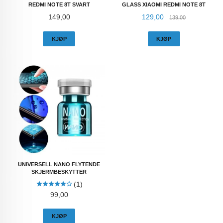
REDMI NOTE 8T SVART
GLASS XIAOMI REDMI NOTE 8T
Pris
Tilbud
Rabatt
149,00
129,00
139,00
KJØP
KJØP
UNIVERSELL NANO FLYTENDE
SKJERMBESKYTTER
(1)
Pris
99,00
KJØP