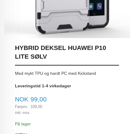
HYBRID DEKSEL HUAWEI P10
LITE SØLV
Med mykt TPU og hardt PC med Kickstand
Leveringstid 1-4 virkedager
Tilbud
NOK
99,00
Førpris:
109,00
Rabatt
inkl. mva.
På lager