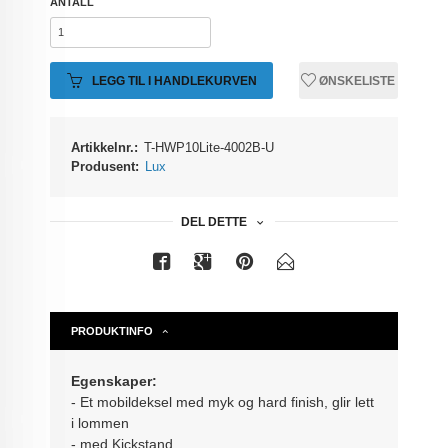
ANTALL
LEGG TIL I HANDLEKURVEN
ØNSKELISTE
Artikkelnr.:
T-HWP10Lite-4002B-U
Produsent:
Lux
DEL DETTE
PRODUKTINFO
Egenskaper:
- Et mobildeksel med myk og hard finish, glir lett
i lommen
- med Kickstand