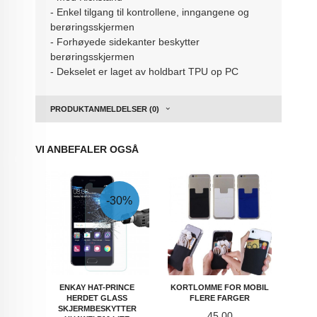
- Enkel tilgang til kontrollene, inngangene og
berøringsskjermen
- Forhøyede sidekanter beskytter
berøringsskjermen
- Dekselet er laget av holdbart TPU op PC
PRODUKTANMELDELSER (0)
VI ANBEFALER OGSÅ
-30%
ENKAY HAT-PRINCE
KORTLOMME FOR MOBIL
HERDET GLASS
FLERE FARGER
SKJERMBESKYTTER
Pris
45,00