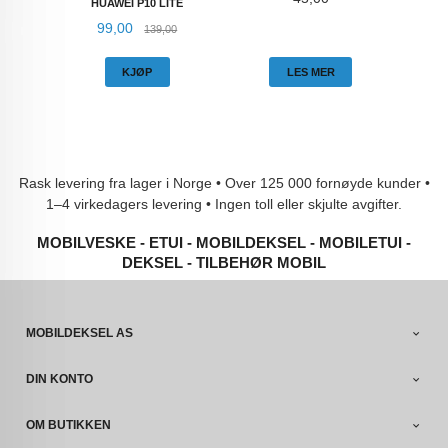
HUAWEI P10 LITE
Tilbud
Rabatt
99,00
139,00
KJØP
LES MER
Rask levering fra lager i Norge • Over 125 000 fornøyde kunder •
1–4 virkedagers levering • Ingen toll eller skjulte avgifter.
MOBILVESKE - ETUI - MOBILDEKSEL - MOBILETUI -
DEKSEL - TILBEHØR MOBIL
MOBILDEKSEL AS
DIN KONTO
OM BUTIKKEN