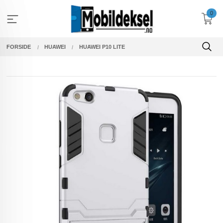
Gå
0
til
innholdet
FORSIDE
HUAWEI
HUAWEI P10 LITE