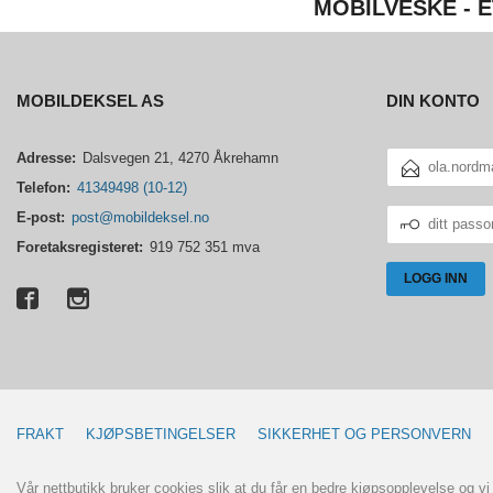
MOBILVESKE - E
MOBILDEKSEL AS
DIN KONTO
E-
Adresse:
Dalsvegen 21, 4270 Åkrehamn
POSTADRESSE
Telefon:
41349498 (10-12)
DITT
E-post:
post@mobildeksel.no
PASSORD
Foretaksregisteret:
919 752 351 mva
FRAKT
KJØPSBETINGELSER
SIKKERHET OG PERSONVERN
Vår nettbutikk bruker cookies slik at du får en bedre kjøpsopplevelse og vi