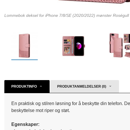
Lommebok deksel for iPhone 7/8/SE (2020/2022) mønster Roségull
PRODUKTINFO
PRODUKTANMELDELSER (0)
En praktisk og stilren løsning for å beskytte din telefon.
beskyttelse mot riper og støt.
Egenskaper: