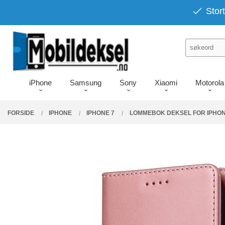
Gå
PRODUKTER
Stort
Lukk
til
innholdet
iPhone
Samsung
Sony
Xiaomi
Motorola
FORSIDE
IPHONE
IPHONE 7
LOMMEBOK DEKSEL FOR IPHONE