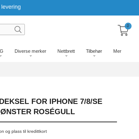
levering
0
LG
Diverse merker
Nettbrett
Tilbehør
Mer
EKSEL FOR IPHONE 7/8/SE
) MØNSTER ROSÉGULL
n og plass til kredittkort