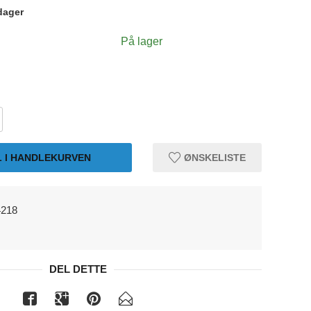
dager
På lager
L I HANDLEKURVEN
ØNSKELISTE
4218
DEL DETTE