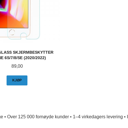
GLASS SKJERMBESKYTTER
E 6S/7/8/SE (2020/2022)
Pris
89,00
KJØP
e • Over 125 000 fornøyde kunder • 1–4 virkedagers levering • Ing