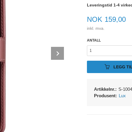
Leveringstid 1-4 virke
Pris
NOK
159,00
inkl. mva.
ANTALL
Next
LEGG TI
Artikkelnr.:
S-100
Produsent:
Lux