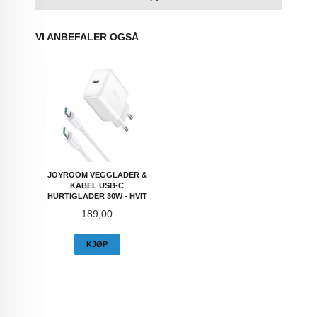
VI ANBEFALER OGSÅ
JOYROOM VEGGLADER &
KABEL USB-C
HURTIGLADER 30W - HVIT
Pris
189,00
KJØP