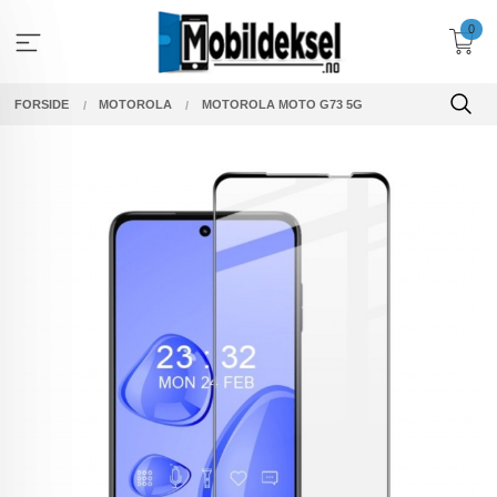
Gå
0
til
innholdet
FORSIDE
MOTOROLA
MOTOROLA MOTO G73 5G