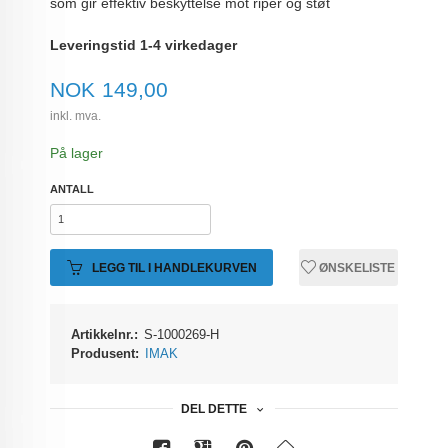
som gir effektiv beskyttelse mot riper og støt
Leveringstid 1-4 virkedager
Pris
NOK
149,00
inkl. mva.
På lager
ANTALL
LEGG TIL I HANDLEKURVEN
ØNSKELISTE
Artikkelnr.:
S-1000269-H
Produsent:
IMAK
DEL DETTE