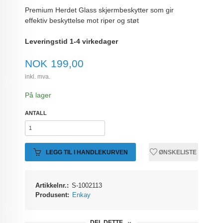
Premium Herdet Glass skjermbeskytter som gir
effektiv beskyttelse mot riper og støt
Leveringstid 1-4 virkedager
Pris
NOK
199,00
inkl. mva.
På lager
ANTALL
LEGG TIL I HANDLEKURVEN
ØNSKELISTE
Artikkelnr.:
S-1002113
Produsent:
Enkay
DEL DETTE