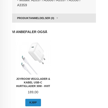
- Modell: A2837 / A3006 / A3357 / A3358 /
A3359
PRODUKTANMELDELSER (0)
VI ANBEFALER OGSÅ
JOYROOM VEGGLADER &
KABEL USB-C
HURTIGLADER 30W - HVIT
Pris
189,00
KJØP