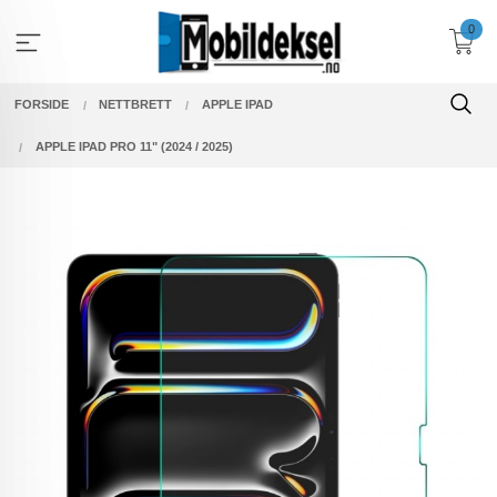
Gå
0
til
innholdet
FORSIDE
NETTBRETT
APPLE IPAD
APPLE IPAD PRO 11" (2024 / 2025)