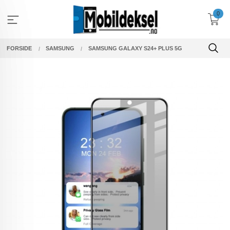
Gå
0
til
innholdet
FORSIDE
SAMSUNG
SAMSUNG GALAXY S24+ PLUS 5G