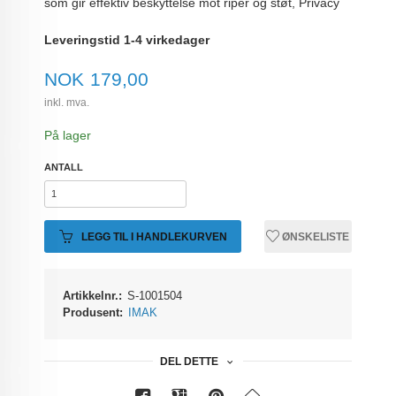
som gir effektiv beskyttelse mot riper og støt, Privacy
Leveringstid 1-4 virkedager
Pris
NOK
179,00
inkl. mva.
På lager
ANTALL
LEGG TIL I HANDLEKURVEN
ØNSKELISTE
Artikkelnr.:
S-1001504
Produsent:
IMAK
DEL DETTE