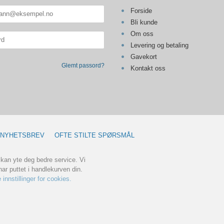
Forside
Bli kunde
Om oss
Levering og betaling
Gavekort
Glemt passord?
Kontakt oss
NYHETSBREV
OFTE STILTE SPØRSMÅL
 kan yte deg bedre service. Vi
ar puttet i handlekurven din.
 innstillinger for cookies.