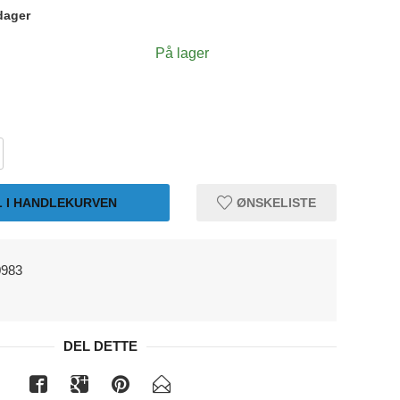
dager
På lager
L I HANDLEKURVEN
ØNSKELISTE
0983
DEL DETTE