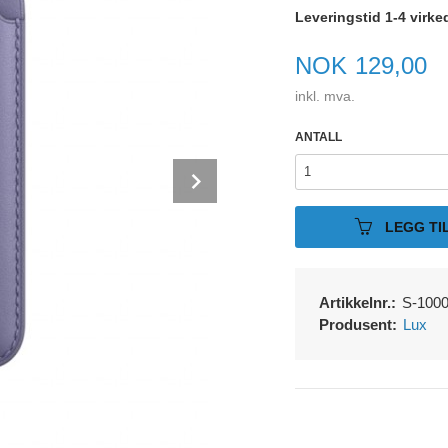
Leveringstid 1-4 virke
Pris
NOK
129,00
inkl. mva.
ANTALL
Next
LEGG TI
Artikkelnr.:
S-100
Produsent:
Lux