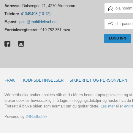
E-
Adresse:
Dalsvegen 21, 4270 Åkrehamn
POSTADRESSE
Telefon:
41349498 (10-12)
DITT
E-post:
post@mobildeksel.no
PASSORD
Foretaksregisteret:
919 752 351 mva
FRAKT
KJØPSBETINGELSER
SIKKERHET OG PERSONVERN
Vår nettbutikk bruker cookies slik at du får en bedre kjøpsopplevelse og vi
bruker cookies hovedsaklig til å lagre innloggingsdetaljer og huske hva du h
Fortsett å bruke siden som normalt om du godtar dette.
Les mer
eller
endre
Powered by
24Nettbutikk