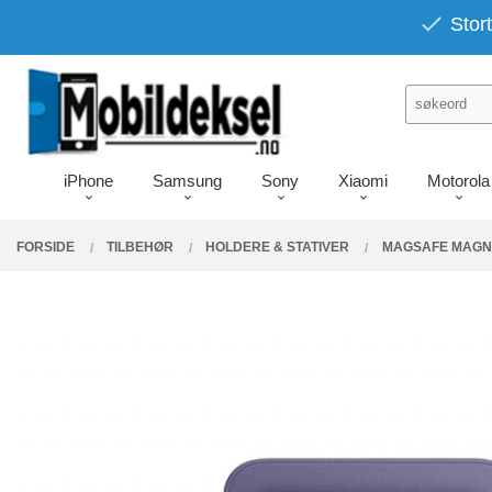
Gå
PRODUKTER
Stort
Lukk
til
innholdet
iPhone
Samsung
Sony
Xiaomi
Motorola
FORSIDE
TILBEHØR
HOLDERE & STATIVER
MAGSAFE MAGNE