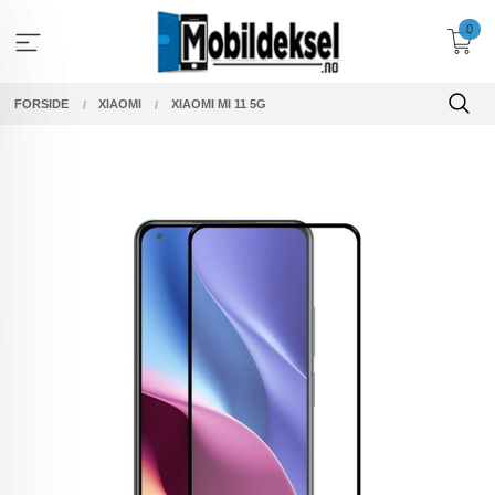
Gå
0
til
innholdet
FORSIDE
XIAOMI
XIAOMI MI 11 5G