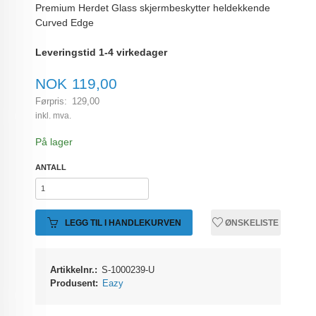
Premium Herdet Glass skjermbeskytter heldekkende
Curved Edge
Leveringstid 1-4 virkedager
Tilbud
NOK
119,00
Førpris:
129,00
Rabatt
inkl. mva.
På lager
ANTALL
LEGG TIL I HANDLEKURVEN
ØNSKELISTE
Artikkelnr.:
S-1000239-U
Produsent:
Eazy