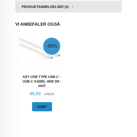
PRODUKTANMELDELSER (0)
VI ANBEFALER OGSÅ
-40%
KEY USB TYPE USB-C -
USB-C KABEL 45W 1M -
HVIT
Tilbud
Rabatt
89,00
149,00
KJØP