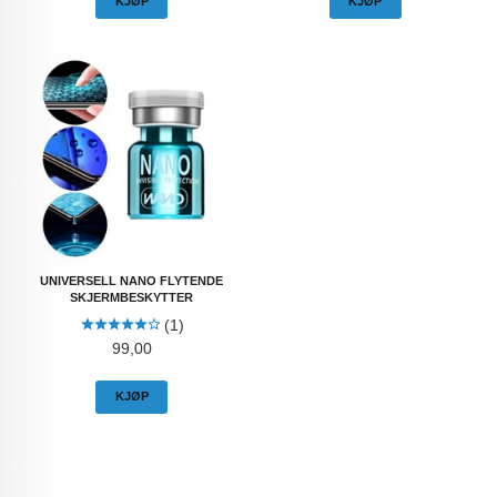
KJØP
KJØP
UNIVERSELL NANO FLYTENDE
SKJERMBESKYTTER
(1)
Pris
99,00
KJØP