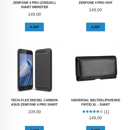
ZENFONE 4 PRO (ZS551KL)
ZENFONE 4 PRO HVIT
SVART MØNSTER
Pris
149,00
Pris
149,00
KJØP
KJØP
TECH-FLEX DEKSEL CARBON
UNIVERSAL BELTEKLIPSVESKE
ASUS ZENFONE 4 PRO SVART
FRITID XL - SVART
Pris
109,00
(1)
Pris
149,00