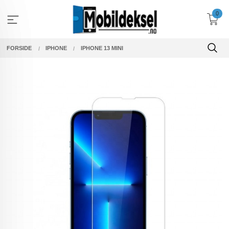
Gå
0
til
innholdet
FORSIDE
IPHONE
IPHONE 13 MINI