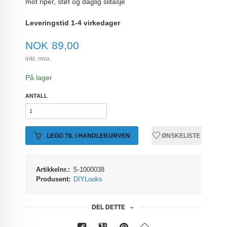
mot riper, støt og daglig slitasje
Leveringstid 1-4 virkedager
Pris
NOK
89,00
inkl. mva.
På lager
ANTALL
LEGG TIL I HANDLEKURVEN
ØNSKELISTE
Artikkelnr.:
S-1000038
Produsent:
DIYLooks
DEL DETTE