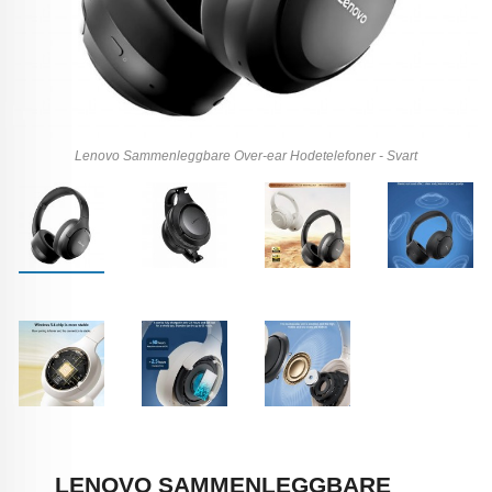
Lenovo Sammenleggbare Over-ear Hodetelefoner - Svart
LENOVO SAMMENLEGGBARE