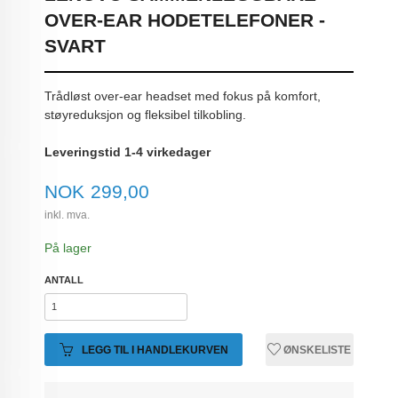
OVER-EAR HODETELEFONER -
SVART
Trådløst over-ear headset med fokus på komfort,
støyreduksjon og fleksibel tilkobling.
Leveringstid 1-4 virkedager
Pris
NOK
299,00
inkl. mva.
På lager
ANTALL
LEGG TIL I HANDLEKURVEN
ØNSKELISTE