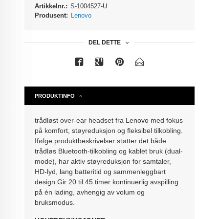
Artikkelnr.:
S-1004527-U
Produsent:
Lenovo
DEL DETTE
PRODUKTINFO
trådløst over-ear headset fra Lenovo med fokus
på komfort, støyreduksjon og fleksibel tilkobling.
Ifølge produktbeskrivelser støtter det både
trådløs Bluetooth-tilkobling og kablet bruk (dual-
mode), har aktiv støyreduksjon for samtaler,
HD-lyd, lang batteritid og sammenleggbart
design.Gir 20 til 45 timer kontinuerlig avspilling
på én lading, avhengig av volum og
bruksmodus.