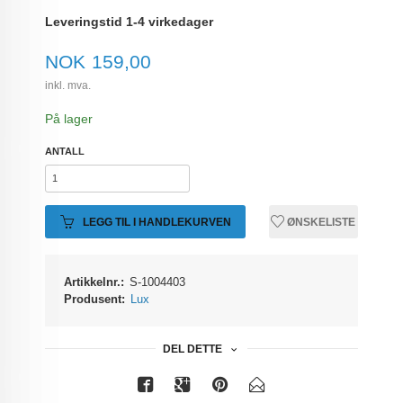
Leveringstid 1-4 virkedager
Pris
NOK
159,00
inkl. mva.
På lager
ANTALL
LEGG TIL I HANDLEKURVEN
ØNSKELISTE
Artikkelnr.:
S-1004403
Produsent:
Lux
DEL DETTE