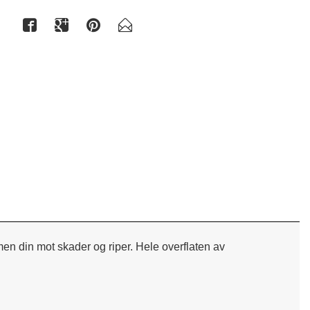
Enkay 
men din mot skader og riper. Hele overflaten av