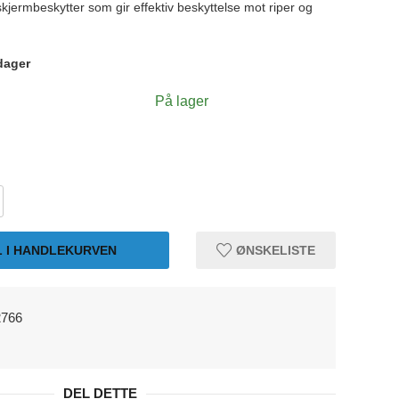
jermbeskytter som gir effektiv beskyttelse mot riper og
dager
På lager
L I HANDLEKURVEN
ØNSKELISTE
2766
DEL DETTE