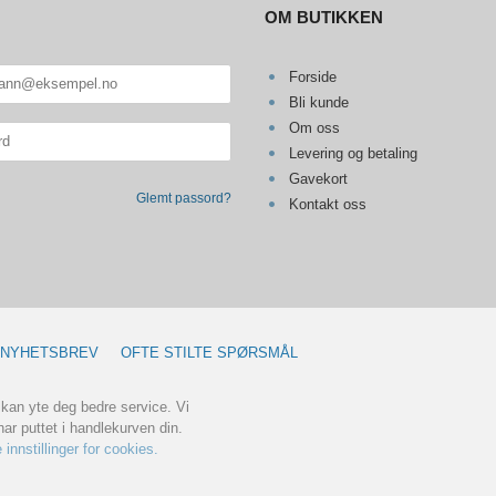
OM BUTIKKEN
Forside
Bli kunde
Om oss
Levering og betaling
Gavekort
Glemt passord?
Kontakt oss
NYHETSBREV
OFTE STILTE SPØRSMÅL
 kan yte deg bedre service. Vi
ar puttet i handlekurven din.
 innstillinger for cookies.