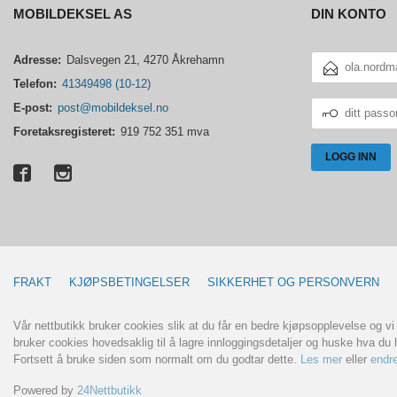
MOBILDEKSEL AS
DIN KONTO
E-
Adresse:
Dalsvegen 21, 4270 Åkrehamn
POSTADRESSE
Telefon:
41349498 (10-12)
DITT
E-post:
post@mobildeksel.no
PASSORD
Foretaksregisteret:
919 752 351 mva
FRAKT
KJØPSBETINGELSER
SIKKERHET OG PERSONVERN
Vår nettbutikk bruker cookies slik at du får en bedre kjøpsopplevelse og vi
bruker cookies hovedsaklig til å lagre innloggingsdetaljer og huske hva du h
Fortsett å bruke siden som normalt om du godtar dette.
Les mer
eller
endre
Powered by
24Nettbutikk