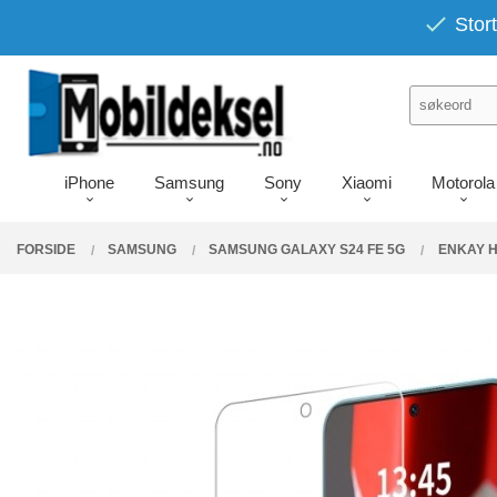
Gå
PRODUKTER
Stort
Lukk
til
innholdet
iPhone
Samsung
Sony
Xiaomi
Motorola
FORSIDE
SAMSUNG
SAMSUNG GALAXY S24 FE 5G
ENKAY H