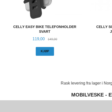
CELLY EASY BIKE TELEFONHOLDER
CELLY S
SVART
Tilbud
Rabatt
119,00
149,00
KJØP
Rask levering fra lager i Norg
MOBILVESKE - E