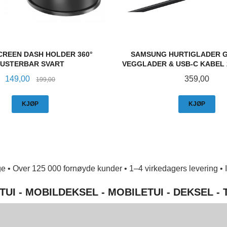
CREEN DASH HOLDER 360°
SAMSUNG HURTIGLADER G
JUSTERBAR SVART
VEGGLADER & USB-C KABEL 
Tilbud
Rabatt
Pris
149,00
359,00
199,00
KJØP
KJØP
e • Over 125 000 fornøyde kunder • 1–4 virkedagers levering • Ing
TUI - MOBILDEKSEL - MOBILETUI - DEKSEL -