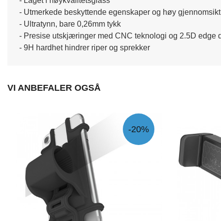
- Laget i høykvalitetsglass
- Utmerkede beskyttende egenskaper og høy gjennomsikt
- Ultratynn, bare 0,26mm tykk
- Presise utskjæringer med CNC teknologi og 2.5D edge 
- 9H hardhet hindrer riper og sprekker
VI ANBEFALER OGSÅ
-20%