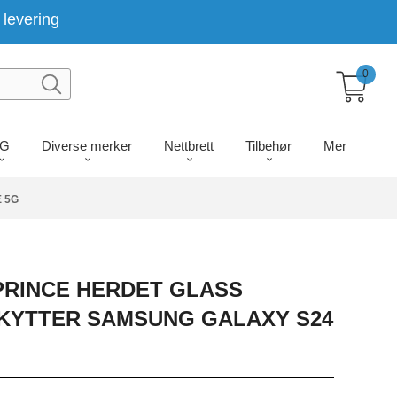
levering
0
LG
Diverse merker
Nettbrett
Tilbehør
Mer
 5G
PRINCE HERDET GLASS
KYTTER SAMSUNG GALAXY S24