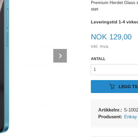
Premium Herdet Glass sk
støt
Leveringstid 1-4 virke
Pris
NOK
129,00
inkl. mva.
Next
ANTALL
LEGG TI
Artikkelnr.:
S-100
Produsent:
Enkay