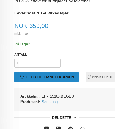
PD 25W effekt for hurtiglader av telefoner
Leveringstid 1-4 virkedager
Pris
NOK
359,00
inkl. mva.
På lager
ANTALL
LEGG TIL I HANDLEKURVEN
ØNSKELISTE
Artikkelnr.:
EP-T2510XBEGEU
Produsent:
Samsung
DEL DETTE