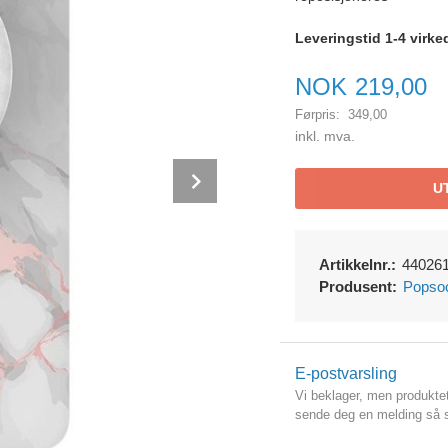
Leveringstid 1-4 virke
Tilbud
NOK
219,00
Førpris:
349,00
Rabatt
inkl. mva.
Next
U
Artikkelnr.:
44026
Produsent:
Popso
E-postvarsling
Vi beklager, men produktet 
sende deg en melding så s