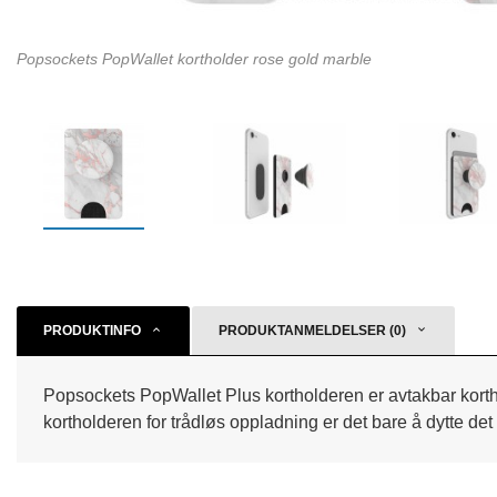
Popsockets PopWallet kortholder rose gold marble
PRODUKTINFO
PRODUKTANMELDELSER (0)
Popsockets PopWallet Plus kortholderen er avtakbar korth
kortholderen for trådløs oppladning er det bare å dytte det