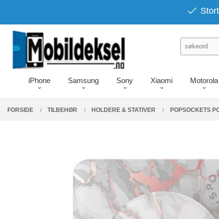
Gå
PRODUKTER
Stort
Lukk
til
innholdet
iPhone
Samsung
Sony
Xiaomi
Motorola
FORSIDE
TILBEHØR
HOLDERE & STATIVER
POPSOCKETS P