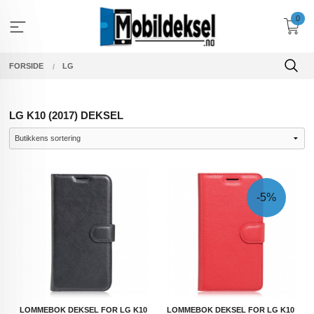
Gå
0
til
innholdet
FORSIDE
LG
LG K10 (2017) DEKSEL
-5%
LOMMEBOK DEKSEL FOR LG K10
LOMMEBOK DEKSEL FOR LG K10