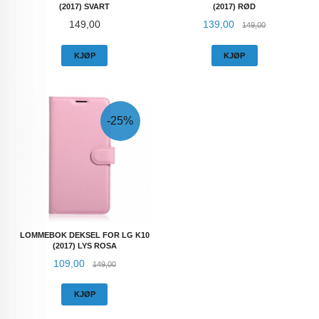
(2017) SVART
(2017) RØD
Pris
Tilbud
Rabatt
149,00
139,00
149,00
KJØP
KJØP
-25%
LOMMEBOK DEKSEL FOR LG K10
(2017) LYS ROSA
Tilbud
Rabatt
109,00
149,00
KJØP