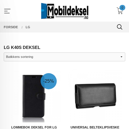
Gå
0
til
innholdet
FORSIDE
LG
LG K40S DEKSEL
-25%
LOMMEBOK DEKSEL FOR LG
UNIVERSAL BELTEKLIPSVESKE