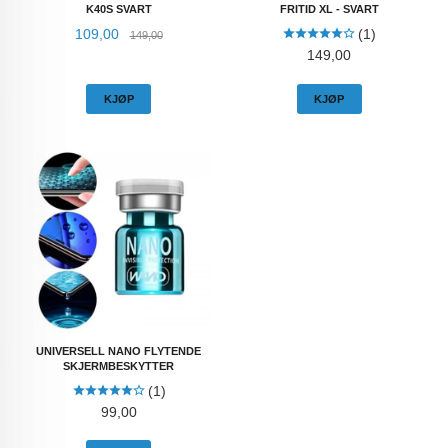
K40S SVART
FRITID XL - SVART
Tilbud
Rabatt
109,00
(1)
149,00
Pris
149,00
KJØP
KJØP
UNIVERSELL NANO FLYTENDE
SKJERMBESKYTTER
(1)
Pris
99,00