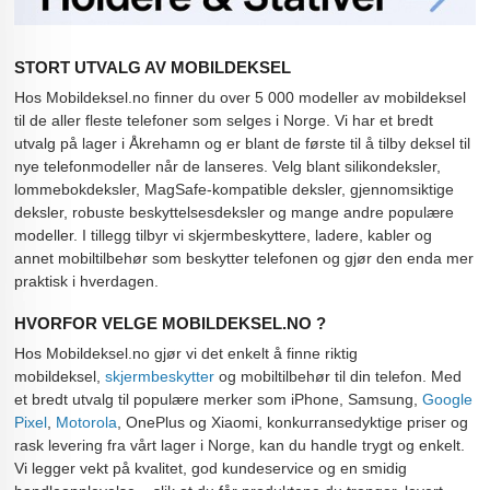
STORT UTVALG AV MOBILDEKSEL
Hos Mobildeksel.no finner du over 5 000 modeller av mobildeksel
til de aller fleste telefoner som selges i Norge. Vi har et bredt
utvalg på lager i Åkrehamn og er blant de første til å tilby deksel til
nye telefonmodeller når de lanseres. Velg blant silikondeksler,
lommebokdeksler, MagSafe-kompatible deksler, gjennomsiktige
deksler, robuste beskyttelsesdeksler og mange andre populære
modeller. I tillegg tilbyr vi skjermbeskyttere, ladere, kabler og
annet mobiltilbehør som beskytter telefonen og gjør den enda mer
praktisk i hverdagen.
HVORFOR VELGE MOBILDEKSEL.NO ?
Hos Mobildeksel.no gjør vi det enkelt å finne riktig
mobildeksel,
skjermbeskytter
og mobiltilbehør til din telefon. Med
et bredt utvalg til populære merker som iPhone, Samsung,
Google
Pixel
,
Motorola
, OnePlus og Xiaomi, konkurransedyktige priser og
rask levering fra vårt lager i Norge, kan du handle trygt og enkelt.
Vi legger vekt på kvalitet, god kundeservice og en smidig