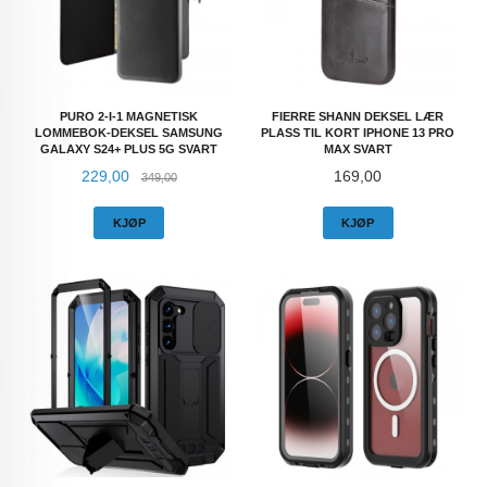
PURO 2-I-1 MAGNETISK
FIERRE SHANN DEKSEL LÆR
LOMMEBOK-DEKSEL SAMSUNG
PLASS TIL KORT IPHONE 13 PRO
GALAXY S24+ PLUS 5G SVART
MAX SVART
Tilbud
Rabatt
Pris
229,00
169,00
349,00
KJØP
KJØP