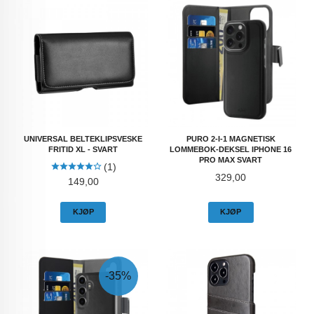
UNIVERSAL BELTEKLIPSVESKE
PURO 2-I-1 MAGNETISK
FRITID XL - SVART
LOMMEBOK-DEKSEL IPHONE 16
PRO MAX SVART
(1)
Pris
329,00
Pris
149,00
KJØP
KJØP
-35%