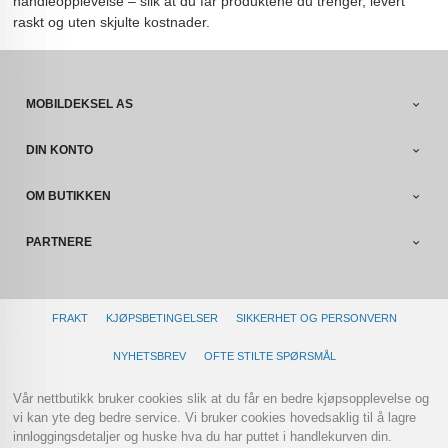
handleopplevelse – slik at du får produktene du trenger, levert
raskt og uten skjulte kostnader.
MOBILDEKSEL AS
DIN KONTO
OM BUTIKKEN
PARTNERE
FRAKT
KJØPSBETINGELSER
SIKKERHET OG PERSONVERN
NYHETSBREV
OFTE STILTE SPØRSMÅL
Vår nettbutikk bruker cookies slik at du får en bedre kjøpsopplevelse og
vi kan yte deg bedre service. Vi bruker cookies hovedsaklig til å lagre
innloggingsdetaljer og huske hva du har puttet i handlekurven din.