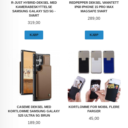
R-JUST HYBRID-DEKSEL MED
REDPEPPER DEKSEL VANNTETT
KAMERABESKYTTELSE
IP68 IPHONE 15 PRO MAX
SAMSUNG GALAXY S23 5G -
MAGSAFE SVART
SVART
Pris
289,00
Pris
319,00
KJØP
KJØP
CASEME DEKSEL MED
KORTLOMME FOR MOBIL FLERE
KORTLOMME SAMSUNG GALAXY
FARGER
S25 ULTRA 5G BRUN
Pris
45,00
Pris
189,00