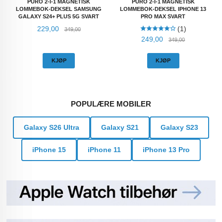
PURO 2-I-1 MAGNETISK
PURO 2-I-1 MAGNETISK
LOMMEBOK-DEKSEL SAMSUNG
LOMMEBOK-DEKSEL IPHONE 13
GALAXY S24+ PLUS 5G SVART
PRO MAX SVART
Tilbud
Rabatt
229,00
(1)
349,00
Tilbud
Rabatt
249,00
349,00
KJØP
KJØP
POPULÆRE MOBILER
Galaxy S26 Ultra
Galaxy S21
Galaxy S23
iPhone 15
iPhone 11
iPhone 13 Pro