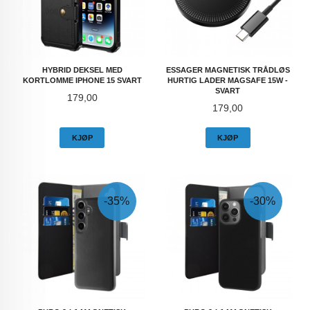
HYBRID DEKSEL MED
ESSAGER MAGNETISK TRÅDLØS
KORTLOMME IPHONE 15 SVART
HURTIG LADER MAGSAFE 15W -
SVART
Pris
179,00
Pris
179,00
KJØP
KJØP
-35%
-30%